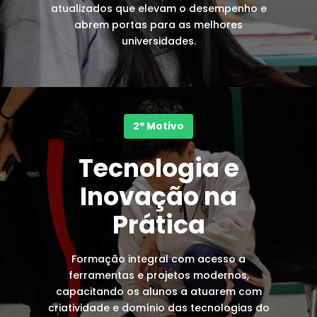
atualizados que elevam o desempenho e
abrem portas para as melhores
universidades.
2º Motivo
Tecnologia e
Inovação na
Prática
Formação integral com acesso a
ferramentas e projetos modernos,
capacitando os alunos a atuarem com
criatividade e domínio das tecnologias do