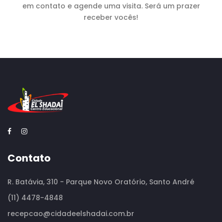
em contato e agende uma visita. Será um prazer
receber vocês!
Contato
R. Batávia, 310 - Parque Novo Oratório, Santo André
(11) 4478-4848
recepcao@cidadeelshadai.com.br