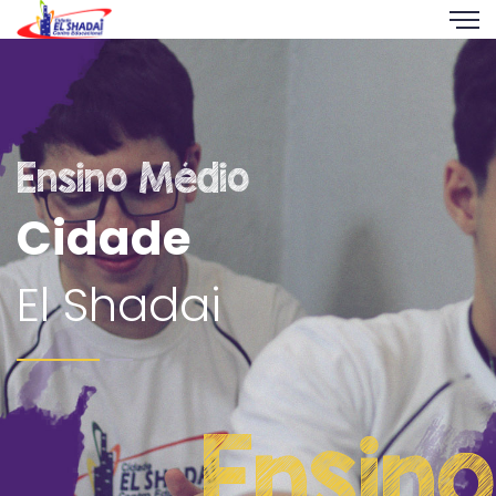
Ensino Médio
Cidade
El Shadai
Ensino