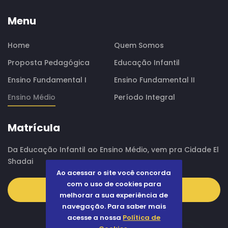
Menu
Home
Quem Somos
Proposta Pedagógica
Educação Infantil
Ensino Fundamental I
Ensino Fundamental II
Ensino Médio
Período Integral
Matrícula
Da Educação Infantil ao Ensino Médio, vem pra Cidade El
Shadai
Ao acessar o site você concorda
com o uso de cookies para
CONTATO
melhorar a sua experiência de
navegação. Para saber mais
acesse a nossa
Política de