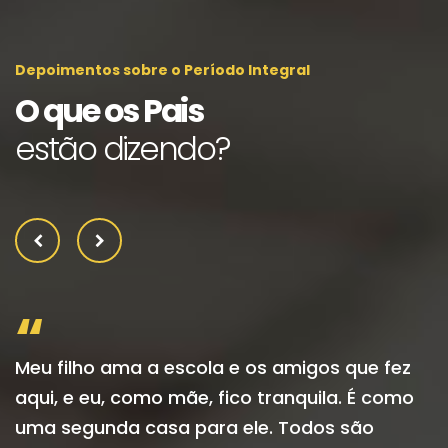
Depoimentos sobre o Período Integral
O que os Pais
estão dizendo?
“
Meu filho ama a escola e os amigos que fez
A
aqui, e eu, como mãe, fico tranquila. É como
p
uma segunda casa para ele. Todos são
a