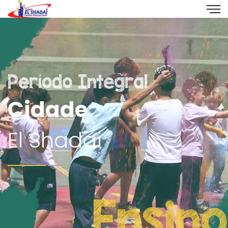
Período Integral
Cidade
El Shadai
Ensino