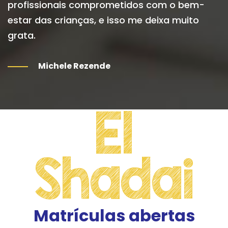
profissionais comprometidos com o bem-
e
estar das crianças, e isso me deixa muito
e
grata.
m
q
i
Michele Rezende
e
El
Shadai
Matrículas abertas